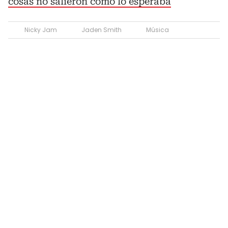
cosas no salieron como lo esperaba
Nicky Jam
Jaden Smith
Música