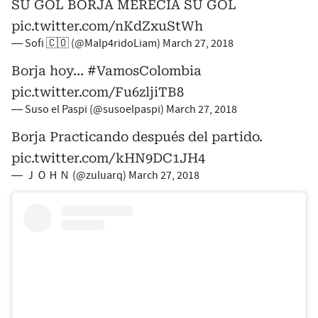
SU GOL BORJA MERECÍA SU GOL
pic.twitter.com/nKdZxuStWh
— Sofi 🇨🇴 (@Malp4ridoLiam)
March 27, 2018
Borja hoy...
#VamosColombia
pic.twitter.com/Fu6zljiTB8
— Suso el Paspi (@susoelpaspi)
March 27, 2018
Borja Practicando después del partido.
pic.twitter.com/kHN9DC1JH4
— ＪＯＨＮ (@zuluarq)
March 27, 2018