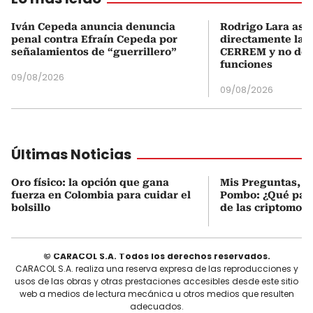
Iván Cepeda anuncia denuncia
Rodrigo Lara asu
penal contra Efraín Cepeda por
directamente la P
señalamientos de “guerrillero”
CERREM y no del
funciones
09/08/2026
09/08/2026
Últimas Noticias
Oro físico: la opción que gana
Mis Preguntas, c
fuerza en Colombia para cuidar el
Pombo: ¿Qué pasó
bolsillo
de las criptomon
© CARACOL S.A. Todos los derechos reservados.
CARACOL S.A. realiza una reserva expresa de las reproducciones y
usos de las obras y otras prestaciones accesibles desde este sitio
web a medios de lectura mecánica u otros medios que resulten
adecuados.