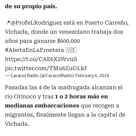
de su propio país.
📍
@ProfeLRodriguez
está en Puerto Carreño,
Vichada, donde un venezolano trabaja dos
años para ganarse $600.000
#AlertaEnLaFrontera
🇻🇪
https://t.co/CAE6X2WvuS
pic.twitter.com/TMu6ZuGLkf
— Caracol Radio (@CaracolRadio)
February 6, 2018
Pasadas las 4 de la madrugada alcanzan el
río Orinoco y tras
1 o 2 horas más en
medianas embarcaciones
que recogen a
migrantes, finalmente llegan a la capital de
Vichada.