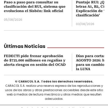
Paso a paso para consultar su
Puntaje RUI: ¿Qué
clasificación del RUI, sistema que
letras A1, B2, C1 
evoluciona el Sisbén: link oficial
Explicación de ‘
clasificación’
05/08/2026
03/08/2026
Últimas Noticias
FEDECTI pide frenar aprobación
Días para cortars
de $735.000 millones en regalías y
AGOSTO 2026: hor
alerta riesgos en sesión del OCAD
para un cambio d
la LUNA
© CARACOL S.A. Todos los derechos reservados.
CARACOL S.A. realiza una reserva expresa de las reproducciones y
usos de las obras y otras prestaciones accesibles desde este sitio
web a medios de lectura mecánica u otros medios que resulten
adecuados.