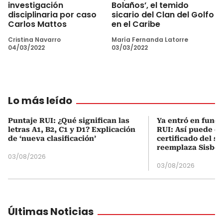
investigación
Bolaños’, el temido
disciplinaria por caso
sicario del Clan del Golfo
Carlos Mattos
en el Caribe
Cristina Navarro
María Fernanda Latorre
04/03/2022
03/03/2022
Lo más leído
Puntaje RUI: ¿Qué significan las
Ya entró en func
letras A1, B2, C1 y D1? Explicación
RUI: Así puede d
de ‘nueva clasificación’
certificado del s
reemplaza Sisbé
03/08/2026
03/08/2026
Últimas Noticias