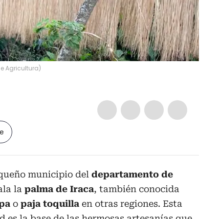
de Agricultura
)
le
equeño municipio del
departamento de
ala la
palma de Iraca
, también conocida
apa
o
paja toquilla
en otras regiones. Esta
 es la base de las hermosas artesanías que