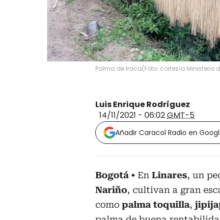
Palma de Iraca
(
Foto: cortesía Ministerio 
Luis Enrique Rodríguez
14/11/2021 - 06:02
GMT-5
Añadir Caracol Radio en Goog
Bogotá
En
Linares
, un p
Nariño
, cultivan a gran esc
como
palma toquilla
,
jipij
palma de buena rentabilidad