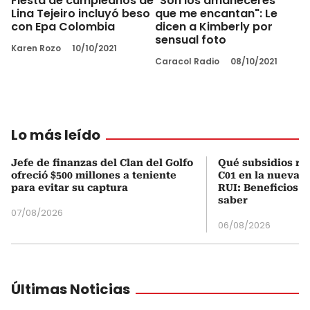
Fiesta de cumpleaños de
"Son los amaneceres
Lina Tejeiro incluyó beso
que me encantan": Le
con Epa Colombia
dicen a Kimberly por
sensual foto
Karen Rozo
10/10/2021
Caracol Radio
08/10/2021
Lo más leído
Jefe de finanzas del Clan del Golfo
Qué subsidios rec
ofreció $500 millones a teniente
C01 en la nueva c
para evitar su captura
RUI: Beneficios y
saber
07/08/2026
06/08/2026
Últimas Noticias