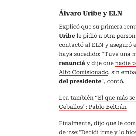
Álvaro Uribe y ELN
Explicó que su primera renu
Uribe
le pidió a otra perso
contactó al ELN y aseguró 
haya sucedido: "Tuve una mo
renuncié
y dije que
nadie p
Alto Comisionado
, sin emb
del presidente
", contó.
Lea también
“El que más se
Ceballos”: Pablo Beltrán
Finalmente, dijo que le com
de irse:"Decidí irme y lo hi