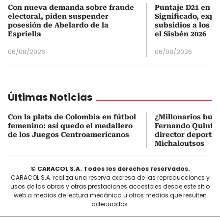
Con nueva demanda sobre fraude
Puntaje D21 en el
electoral, piden suspender
Significado, expl
posesión de Abelardo de la
subsidios a los q
Espriella
el Sisbén 2026
06/08/2026
06/08/2026
Últimas Noticias
Con la plata de Colombia en fútbol
¿Millonarios bus
femenino: así quedo el medallero
Fernando Quintero
de los Juegos Centroamericanos
director deportiv
Michaloutsos
© CARACOL S.A. Todos los derechos reservados.
CARACOL S.A. realiza una reserva expresa de las reproducciones y
usos de las obras y otras prestaciones accesibles desde este sitio
web a medios de lectura mecánica u otros medios que resulten
adecuados.