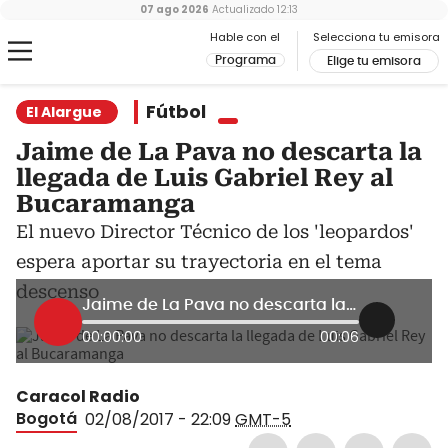
07 ago 2026
Actualizado
12:13
Hable con el
Selecciona tu emisora
Programa
Elige tu emisora
Fútbol
El Alargue
Jaime de La Pava no descarta la
llegada de Luis Gabriel Rey al
Bucaramanga
El nuevo Director Técnico de los 'leopardos'
espera aportar su trayectoria en el tema
descenso
Jaime de La Pava no descarta la llegada de Luis Gabriel Rey al Bucaramanga
00:00:00
00:06
Caracol Radio
Bogotá
02/08/2017 - 22:09
GMT-5