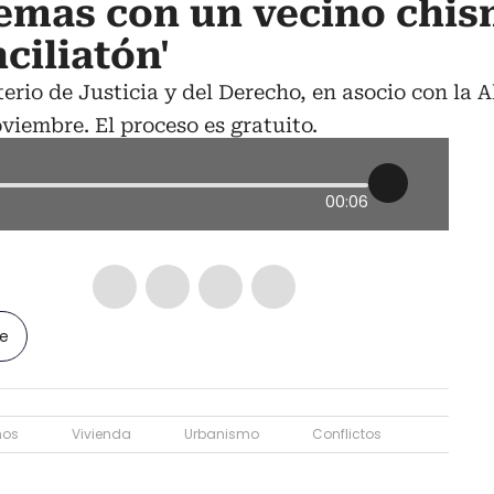
lemas con un vecino chi
nciliatón'
terio de Justicia y del Derecho, en asocio con la A
oviembre. El proceso es gratuito.
00:06
le
nos
Vivienda
Urbanismo
Conflictos