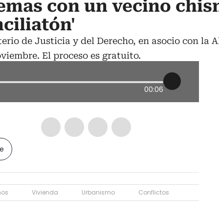
lemas con un vecino chi
nciliatón'
terio de Justicia y del Derecho, en asocio con la A
oviembre. El proceso es gratuito.
00:06
le
nos
Vivienda
Urbanismo
Conflictos