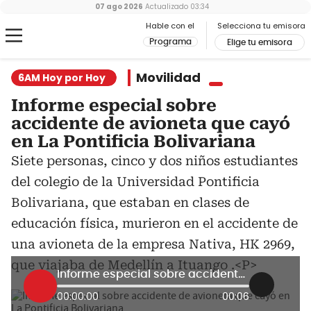
07 ago 2026
Actualizado
03:34
Hable con el
Selecciona tu emisora
Programa
Elige tu emisora
Movilidad
6AM Hoy por Hoy
Informe especial sobre
accidente de avioneta que cayó
en La Pontificia Bolivariana
Siete personas, cinco y dos niños estudiantes
del colegio de la Universidad Pontificia
Bolivariana, que estaban en clases de
educación física, murieron en el accidente de
una avioneta de la empresa Nativa, HK 2969,
que viajaba de Medellín a Ituango .<P>
Informe especial sobre accidente de avioneta que cayó en La Pontificia Bolivariana
00:00:00
00:06