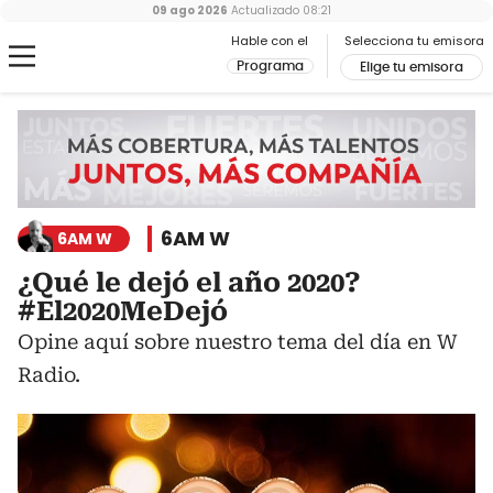
09 ago 2026
Actualizado
08:21
Hable con el
Selecciona tu emisora
Programa
Elige tu emisora
6AM W
6AM W
¿Qué le dejó el año 2020?
#El2020MeDejó
Opine aquí sobre nuestro tema del día en W
Radio.