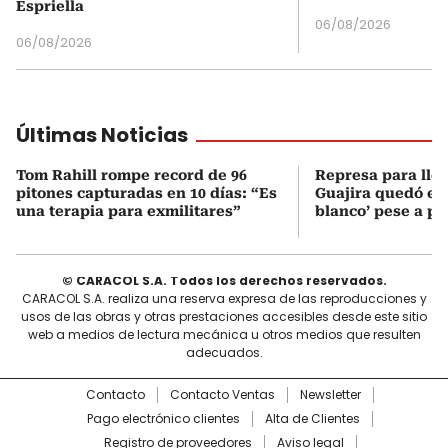
Espriella
06/08/2026
06/08/2026
Últimas Noticias
Tom Rahill rompe record de 96
Represa para lle
pitones capturadas en 10 días: “Es
Guajira quedó en 
una terapia para exmilitares”
blanco’ pese a p
© CARACOL S.A. Todos los derechos reservados.
CARACOL S.A. realiza una reserva expresa de las reproducciones y
usos de las obras y otras prestaciones accesibles desde este sitio
web a medios de lectura mecánica u otros medios que resulten
adecuados.
Contacto
Contacto Ventas
Newsletter
Pago electrónico clientes
Alta de Clientes
Registro de proveedores
Aviso legal