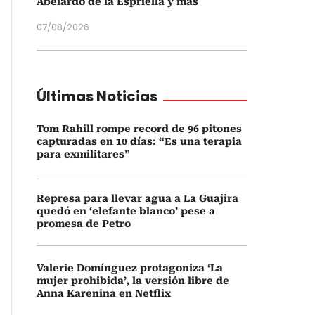
Abelardo de la Espriella y más
07/08/2026
Últimas Noticias
Tom Rahill rompe record de 96 pitones
capturadas en 10 días: “Es una terapia
para exmilitares”
Represa para llevar agua a La Guajira
quedó en ‘elefante blanco’ pese a
promesa de Petro
Valerie Domínguez protagoniza ‘La
mujer prohibida’, la versión libre de
Anna Karenina en Netflix