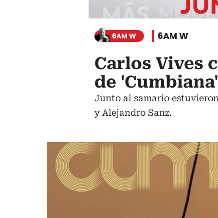
6AM W
6AM W
Carlos Vives c
de 'Cumbiana
Junto al samario estuviero
y Alejandro Sanz.