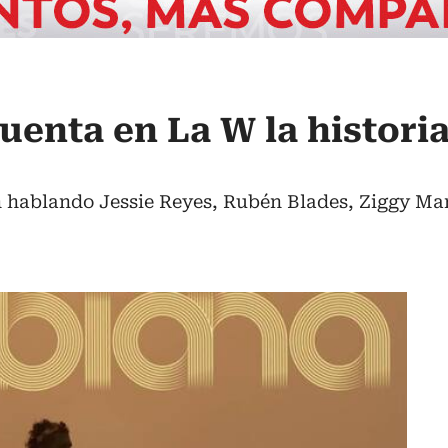
uenta en La W la histori
'
n hablando Jessie Reyes, Rubén Blades, Ziggy Ma