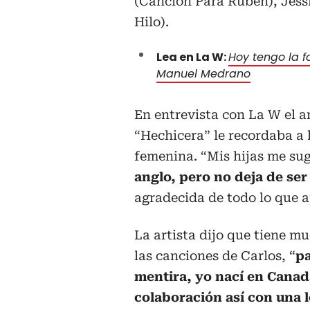
(Canción Para Rubén), Jessi
Hilo).
Lea en La W:
Hoy tengo la f
Manuel Medrano
En entrevista con La W el a
“Hechicera” le recordaba a
femenina. “Mis hijas me sug
anglo, pero no deja de se
agradecida de todo lo que a
La artista dijo que tiene m
las canciones de Carlos, “
pa
mentira, yo nací en Canad
colaboración así con una 