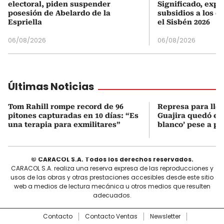
electoral, piden suspender
Significado, expl
posesión de Abelardo de la
subsidios a los q
Espriella
el Sisbén 2026
06/08/2026
06/08/2026
Últimas Noticias
Tom Rahill rompe record de 96
Represa para lle
pitones capturadas en 10 días: “Es
Guajira quedó en 
una terapia para exmilitares”
blanco’ pese a p
© CARACOL S.A. Todos los derechos reservados.
CARACOL S.A. realiza una reserva expresa de las reproducciones y
usos de las obras y otras prestaciones accesibles desde este sitio
web a medios de lectura mecánica u otros medios que resulten
adecuados.
Contacto
Contacto Ventas
Newsletter