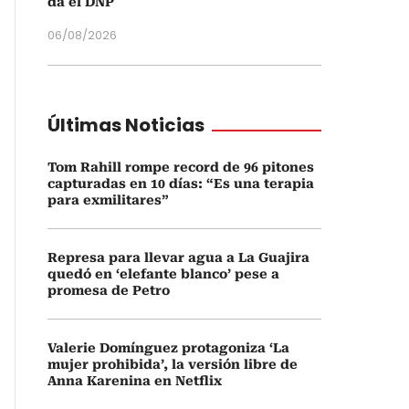
da el DNP
06/08/2026
Últimas Noticias
Tom Rahill rompe record de 96 pitones
capturadas en 10 días: “Es una terapia
para exmilitares”
Represa para llevar agua a La Guajira
quedó en ‘elefante blanco’ pese a
promesa de Petro
Valerie Domínguez protagoniza ‘La
mujer prohibida’, la versión libre de
Anna Karenina en Netflix