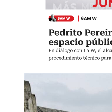
6AM W
6AM W
Pedrito Pereir
espacio públi
En diálogo con La W, el alc
procedimiento técnico para 