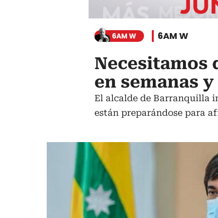
6AM W
6AM W
Necesitamos q
en semanas y 
El alcalde de Barranquilla 
están preparándose para af