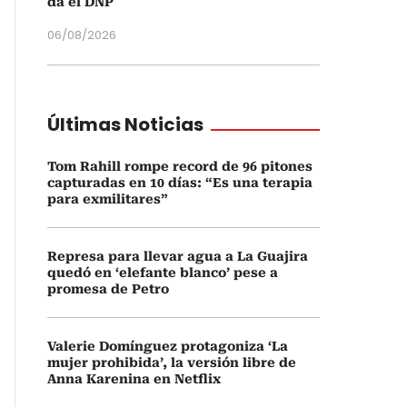
da el DNP
06/08/2026
Últimas Noticias
Tom Rahill rompe record de 96 pitones
capturadas en 10 días: “Es una terapia
para exmilitares”
Represa para llevar agua a La Guajira
quedó en ‘elefante blanco’ pese a
promesa de Petro
Valerie Domínguez protagoniza ‘La
mujer prohibida’, la versión libre de
Anna Karenina en Netflix