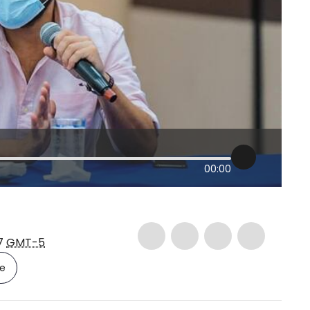
00:00
37
GMT-5
le