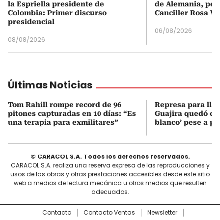
la Espriella presidente de
de Alemania, pero
Colombia: Primer discurso
Canciller Rosa Vi
presidencial
06/08/2026
08/08/2026
Últimas Noticias
Tom Rahill rompe record de 96
Represa para lle
pitones capturadas en 10 días: “Es
Guajira quedó en 
una terapia para exmilitares”
blanco’ pese a p
© CARACOL S.A. Todos los derechos reservados.
CARACOL S.A. realiza una reserva expresa de las reproducciones y
usos de las obras y otras prestaciones accesibles desde este sitio
web a medios de lectura mecánica u otros medios que resulten
adecuados.
Contacto
Contacto Ventas
Newsletter