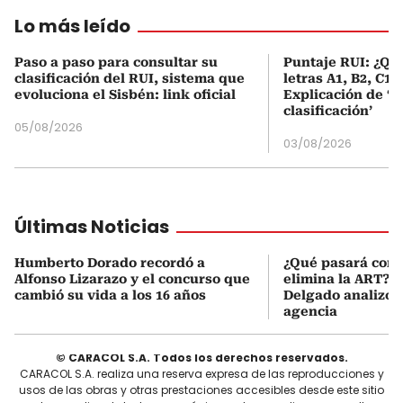
Lo más leído
Paso a paso para consultar su
Puntaje RUI: ¿Qué
clasificación del RUI, sistema que
letras A1, B2, C1 
evoluciona el Sisbén: link oficial
Explicación de ‘
clasificación’
05/08/2026
03/08/2026
Últimas Noticias
Humberto Dorado recordó a
¿Qué pasará con l
Alfonso Lizarazo y el concurso que
elimina la ART? D
cambió su vida a los 16 años
Delgado analizó e
agencia
© CARACOL S.A. Todos los derechos reservados.
CARACOL S.A. realiza una reserva expresa de las reproducciones y
usos de las obras y otras prestaciones accesibles desde este sitio