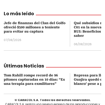
Lo más leído
Jefe de finanzas del Clan del Golfo
Qué subsidios rec
ofreció $500 millones a teniente
C01 en la nueva c
para evitar su captura
RUI: Beneficios y
saber
07/08/2026
06/08/2026
Últimas Noticias
Tom Rahill rompe record de 96
Represa para lle
pitones capturadas en 10 días: “Es
Guajira quedó en 
una terapia para exmilitares”
blanco’ pese a p
© CARACOL S.A. Todos los derechos reservados.
CARACOL S.A. realiza una reserva expresa de las reproducciones y