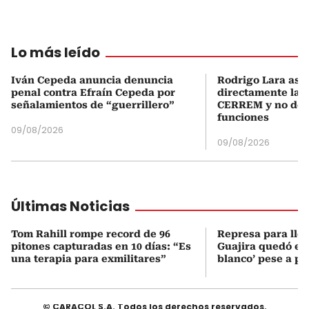
Lo más leído
Iván Cepeda anuncia denuncia
Rodrigo Lara asu
penal contra Efraín Cepeda por
directamente la P
señalamientos de “guerrillero”
CERREM y no del
funciones
09/08/2026
09/08/2026
Últimas Noticias
Tom Rahill rompe record de 96
Represa para lle
pitones capturadas en 10 días: “Es
Guajira quedó en 
una terapia para exmilitares”
blanco’ pese a p
© CARACOL S.A. Todos los derechos reservados.