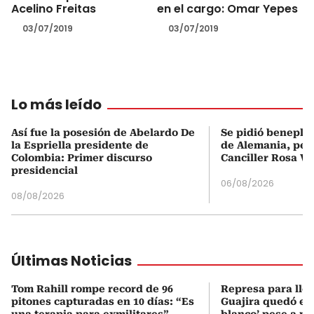
Acelino Freitas
en el cargo: Omar Yepes
03/07/2019
03/07/2019
Lo más leído
Así fue la posesión de Abelardo De
Se pidió beneplá
la Espriella presidente de
de Alemania, pero
Colombia: Primer discurso
Canciller Rosa Vi
presidencial
06/08/2026
08/08/2026
Últimas Noticias
Tom Rahill rompe record de 96
Represa para lle
pitones capturadas en 10 días: “Es
Guajira quedó en 
una terapia para exmilitares”
blanco’ pese a p