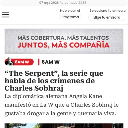
07 ago 2026
Actualizado
23:34
Hable con el
Selecciona tu emisora
Programa
Elige tu emisora
6AM W
6AM W
“The Serpent”, la serie que
habla de los crímenes de
Charles Sobhraj
La diplomática alemana Angela Kane
manifestó en La W que a Charles Sobhraj le
gustaba drogar a la gente y quemarla viva.