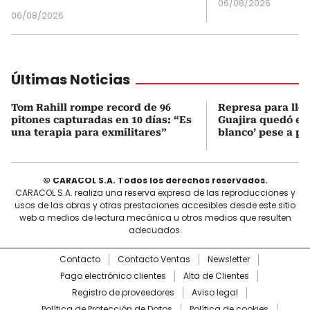
06/08/2026
06/08/2026
Últimas Noticias
Tom Rahill rompe record de 96
Represa para lle
pitones capturadas en 10 días: “Es
Guajira quedó en 
una terapia para exmilitares”
blanco’ pese a p
© CARACOL S.A. Todos los derechos reservados.
CARACOL S.A. realiza una reserva expresa de las reproducciones y
usos de las obras y otras prestaciones accesibles desde este sitio
web a medios de lectura mecánica u otros medios que resulten
adecuados.
Contacto
Contacto Ventas
Newsletter
Pago electrónico clientes
Alta de Clientes
Registro de proveedores
Aviso legal
Política de Protección de Datos
Política de cookies