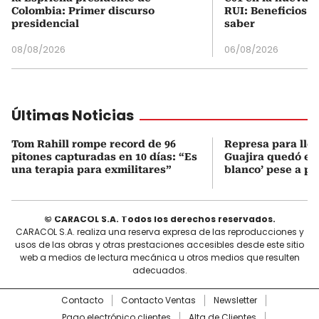
Colombia: Primer discurso
RUI: Beneficios y
presidencial
saber
08/08/2026
06/08/2026
Últimas Noticias
Tom Rahill rompe record de 96
Represa para lle
pitones capturadas en 10 días: “Es
Guajira quedó en 
una terapia para exmilitares”
blanco’ pese a p
© CARACOL S.A. Todos los derechos reservados.
CARACOL S.A. realiza una reserva expresa de las reproducciones y
usos de las obras y otras prestaciones accesibles desde este sitio
web a medios de lectura mecánica u otros medios que resulten
adecuados.
Contacto
Contacto Ventas
Newsletter
Pago electrónico clientes
Alta de Clientes