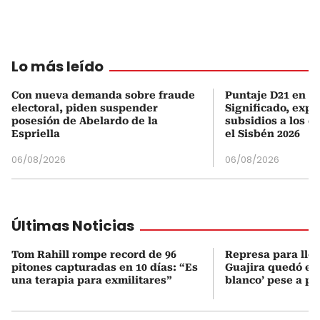
Lo más leído
Con nueva demanda sobre fraude
Puntaje D21 en el
electoral, piden suspender
Significado, expl
posesión de Abelardo de la
subsidios a los q
Espriella
el Sisbén 2026
06/08/2026
06/08/2026
Últimas Noticias
Tom Rahill rompe record de 96
Represa para lle
pitones capturadas en 10 días: “Es
Guajira quedó en 
una terapia para exmilitares”
blanco’ pese a p