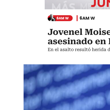
6AM W
6AM W
Jovenel Moise
asesinado en 
En el asalto resultó herida