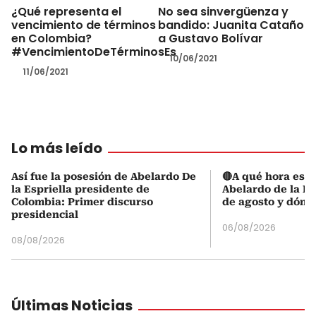
¿Qué representa el
No sea sinvergüenza y
vencimiento de términos
bandido: Juanita Cataño
en Colombia?
a Gustavo Bolívar
#VencimientoDeTérminosEs
10/06/2021
11/06/2021
Lo más leído
Así fue la posesión de Abelardo De
🔴A qué hora es l
la Espriella presidente de
Abelardo de la Es
Colombia: Primer discurso
de agosto y dónd
presidencial
06/08/2026
08/08/2026
Últimas Noticias