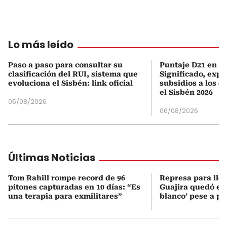
Lo más leído
Paso a paso para consultar su
Puntaje D21 en el
clasificación del RUI, sistema que
Significado, expl
evoluciona el Sisbén: link oficial
subsidios a los q
el Sisbén 2026
05/08/2026
06/08/2026
Últimas Noticias
Tom Rahill rompe record de 96
Represa para lle
pitones capturadas en 10 días: “Es
Guajira quedó en 
una terapia para exmilitares”
blanco’ pese a p