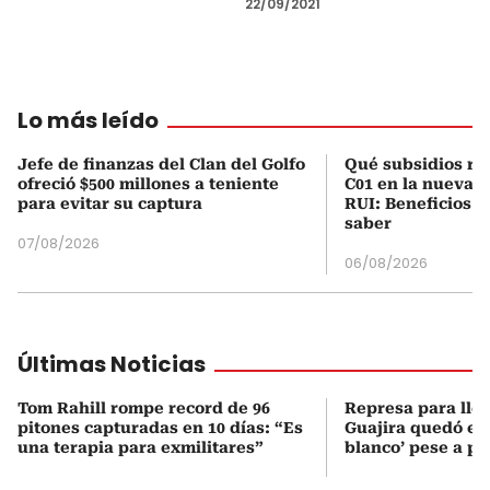
22/09/2021
Lo más leído
Jefe de finanzas del Clan del Golfo
Qué subsidios rec
ofreció $500 millones a teniente
C01 en la nueva c
para evitar su captura
RUI: Beneficios y
saber
07/08/2026
06/08/2026
Últimas Noticias
Tom Rahill rompe record de 96
Represa para lle
pitones capturadas en 10 días: “Es
Guajira quedó en 
una terapia para exmilitares”
blanco’ pese a p