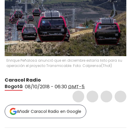
Enrique Peñalosa anunció que en diciembre estaría listo para su
operación el proyecto Transmicable. Foto: Colprensa
(
Thot
)
Caracol Radio
Bogotá
08/10/2018 - 06:30
GMT-5
Añadir Caracol Radio en Google