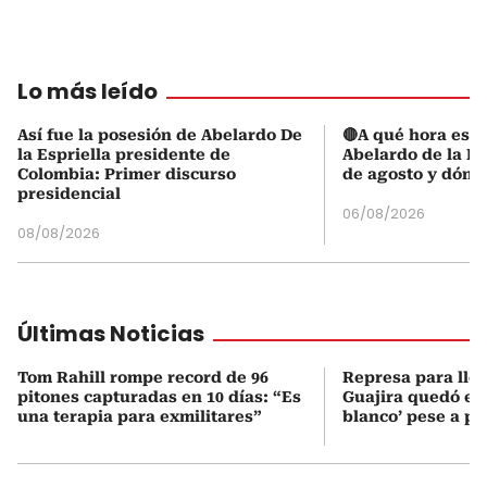
Lo más leído
Así fue la posesión de Abelardo De
🔴A qué hora es l
la Espriella presidente de
Abelardo de la Es
Colombia: Primer discurso
de agosto y dónd
presidencial
06/08/2026
08/08/2026
Últimas Noticias
Tom Rahill rompe record de 96
Represa para lle
pitones capturadas en 10 días: “Es
Guajira quedó en 
una terapia para exmilitares”
blanco’ pese a p