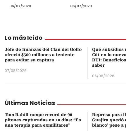
06/07/2020
06/07/2020
Lo más leído
Jefe de finanzas del Clan del Golfo
Qué subsidios rec
ofreció $500 millones a teniente
C01 en la nueva c
para evitar su captura
RUI: Beneficios y
saber
07/08/2026
06/08/2026
Últimas Noticias
Tom Rahill rompe record de 96
Represa para lle
pitones capturadas en 10 días: “Es
Guajira quedó en 
una terapia para exmilitares”
blanco’ pese a p