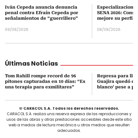
Iván Cepeda anuncia denuncia
Especializaciones
penal contra Efraín Cepeda por
SENA 2026: Consul
señalamientos de “guerrillero”
mejore su perfil 
09/08/2026
08/08/2026
Últimas Noticias
Tom Rahill rompe record de 96
Represa para lle
pitones capturadas en 10 días: “Es
Guajira quedó en 
una terapia para exmilitares”
blanco’ pese a p
© CARACOL S.A. Todos los derechos reservados.
CARACOL S.A. realiza una reserva expresa de las reproducciones y
usos de las obras y otras prestaciones accesibles desde este sitio
web a medios de lectura mecánica u otros medios que resulten
adecuados.