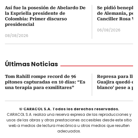
Así fue la posesión de Abelardo De
Se pidió beneplá
la Espriella presidente de
de Alemania, pero
Colombia: Primer discurso
Canciller Rosa Vi
presidencial
06/08/2026
08/08/2026
Últimas Noticias
Tom Rahill rompe record de 96
Represa para lle
pitones capturadas en 10 días: “Es
Guajira quedó en 
una terapia para exmilitares”
blanco’ pese a p
© CARACOL S.A. Todos los derechos reservados.
CARACOL S.A. realiza una reserva expresa de las reproducciones y
usos de las obras y otras prestaciones accesibles desde este sitio
web a medios de lectura mecánica u otros medios que resulten
adecuados.