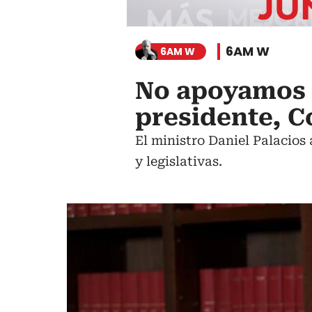
6AM W
6AM W
No apoyamos m
presidente, C
El ministro Daniel Palacios
y legislativas.