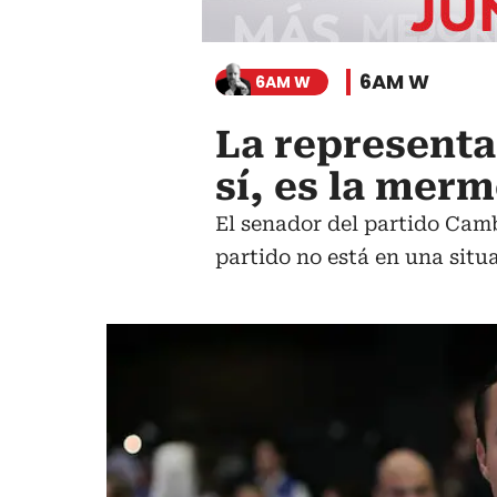
6AM W
6AM W
La representac
sí, es la mer
El senador del partido Cam
partido no está en una sit