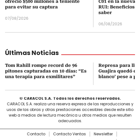
ofreció $500 millones a teniente
C01 en la nueva c
para evitar su captura
RUI: Beneficios y
saber
07/08/2026
06/08/2026
Últimas Noticias
Tom Rahill rompe record de 96
Represa para lle
pitones capturadas en 10 días: “Es
Guajira quedó en 
una terapia para exmilitares”
blanco’ pese a p
© CARACOL S.A. Todos los derechos reservados.
CARACOL S.A. realiza una reserva expresa de las reproducciones y
usos de las obras y otras prestaciones accesibles desde este sitio
web a medios de lectura mecánica u otros medios que resulten
adecuados.
Contacto
Contacto Ventas
Newsletter