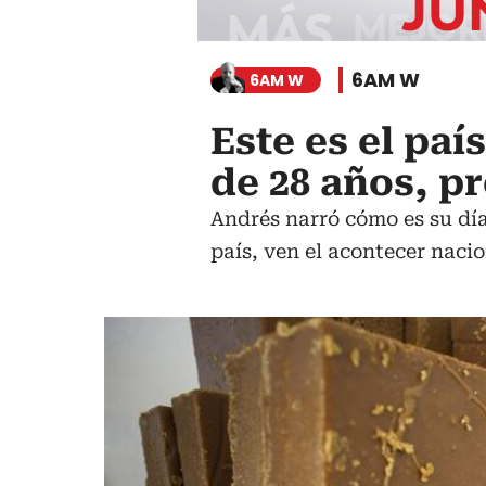
6AM W
6AM W
Este es el pa
de 28 años, p
Andrés narró cómo es su día
país, ven el acontecer nacio