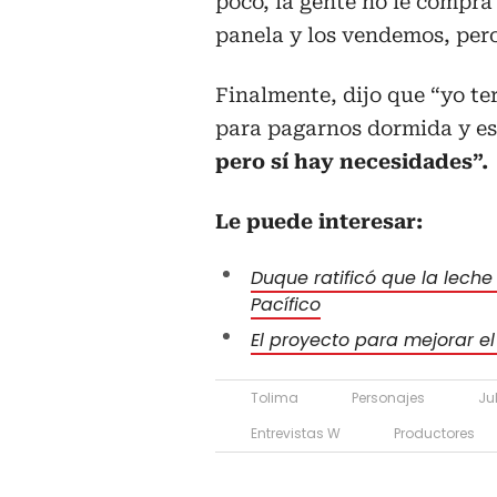
poco, la gente no le compra
panela y los vendemos, pero
Finalmente, dijo que “yo te
para pagarnos dormida y es
pero sí hay necesidades”.
Le puede interesar:
Duque ratificó que la leche
Pacífico
El proyecto para mejorar e
Tolima
Personajes
Ju
Entrevistas W
Productores