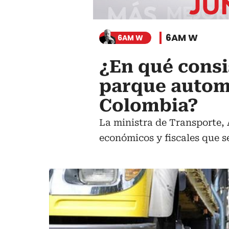
6AM W
6AM W
¿En qué consis
parque automo
Colombia?
La ministra de Transporte, 
económicos y fiscales que s