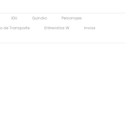
IDU
Quindio
Personajes
io de Transporte
Entrevistas W
Invias