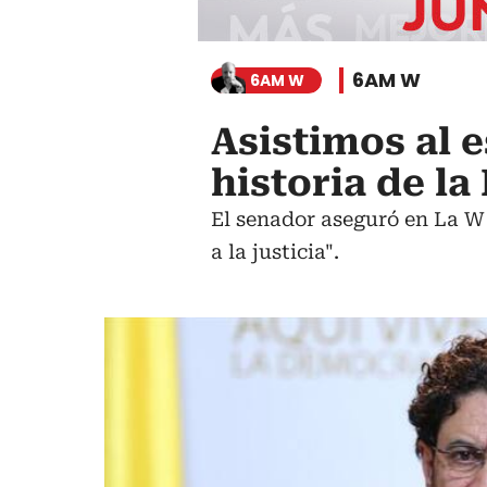
6AM W
6AM W
Asistimos al 
historia de la
El senador aseguró en La W 
a la justicia".