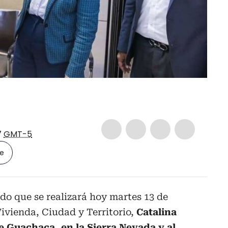
7
GMT-5
le
ido que se realizará hoy martes 13 de
Vivienda, Ciudad y Territorio,
Catalina
de Guachaca, en la Sierra Nevada y al