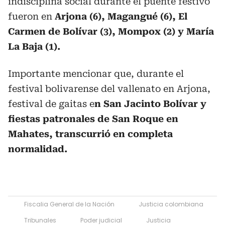
indisciplina social durante el puente festivo
fueron en
Arjona (6), Magangué (6), El
Carmen de Bolívar (3), Mompox (2) y María
La Baja (1).
Importante mencionar que, durante el
festival bolivarense del vallenato en Arjona,
festival de gaitas e
n San Jacinto Bolívar y
fiestas patronales de San Roque en
Mahates, transcurrió en completa
normalidad.
Fiscalia General de la Nación
Justicia colombiana
Tribunales
Poder judicial
Justicia