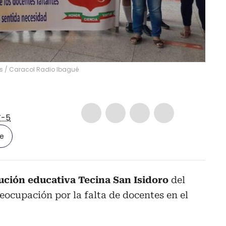
s
/
Caracol Radio Ibagué
-5
le
tución educativa Tecina San Isidoro
del
eocupación por la falta de docentes en el