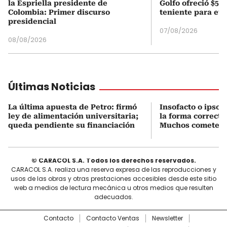
la Espriella presidente de
Golfo ofreció $50
Colombia: Primer discurso
teniente para evi
presidencial
07/08/2026
08/08/2026
Últimas Noticias
La última apuesta de Petro: firmó
Insofacto o ipso f
ley de alimentación universitaria;
la forma correcta
queda pendiente su financiación
Muchos cometen e
© CARACOL S.A. Todos los derechos reservados.
CARACOL S.A. realiza una reserva expresa de las reproducciones y
usos de las obras y otras prestaciones accesibles desde este sitio
web a medios de lectura mecánica u otros medios que resulten
adecuados.
Contacto
Contacto Ventas
Newsletter