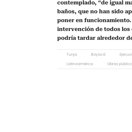
contemplado, “de igual m
baños, que no han sido a
poner en funcionamiento.
intervención de todos los
podría tardar alrededor d
Tunja
Boyacá
Ejecuc
Latinoamérica
Obras públic