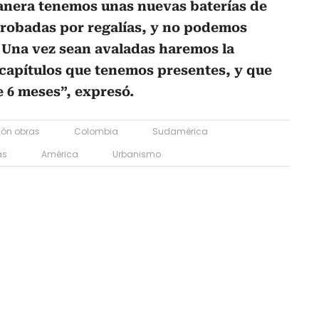
anera tenemos unas nuevas baterías de
probadas por regalías, y no podemos
 Una vez sean avaladas haremos la
 capítulos que tenemos presentes, y que
e 6 meses”, expresó.
ión obras
Colombia
Sudamérica
as
América
Urbanismo