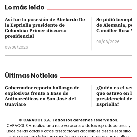
Lo más leído
Así fue la posesión de Abelardo De
Se pidió beneplá
la Espriella presidente de
de Alemania, pero
Colombia: Primer discurso
Canciller Rosa Vi
presidencial
06/08/2026
08/08/2026
Últimas Noticias
Gobernador reporta hallazgo de
¿Quién es el ven
explosivos frente a Base de
que estuvo en la
Antinarcóticos en San José del
presidencial de A
Guaviare
Espriella?
© CARACOL S.A. Todos los derechos reservados.
CARACOL S.A. realiza una reserva expresa de las reproducciones y
usos de las obras y otras prestaciones accesibles desde este sitio
web a medios de lectura mecánica u otros medios que resulten