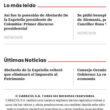
Lo más leído
Así fue la posesión de Abelardo De
Se pidió beneplá
la Espriella presidente de
de Alemania, pero
Colombia: Primer discurso
Canciller Rosa Vi
presidencial
06/08/2026
08/08/2026
Últimas Noticias
Abelardo de la Espriella reiteró
Consejo Gremial 
que eliminará el Impuesto al
Gobierno: La ruta
Patrimonio
economía
© CARACOL S.A. Todos los derechos reservados.
CARACOL S.A. realiza una reserva expresa de las reproducciones y
usos de las obras y otras prestaciones accesibles desde este sitio
web a medios de lectura mecánica u otros medios que resulten