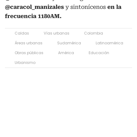
@caracol_manizales
y sintonícenos
en la
frecuencia 1180AM.
Caldas
Vías urbanas
Colombia
Áreas urbanas
Sudamérica
Latinoamérica
Obras públicas
América
Educación
Urbanismo