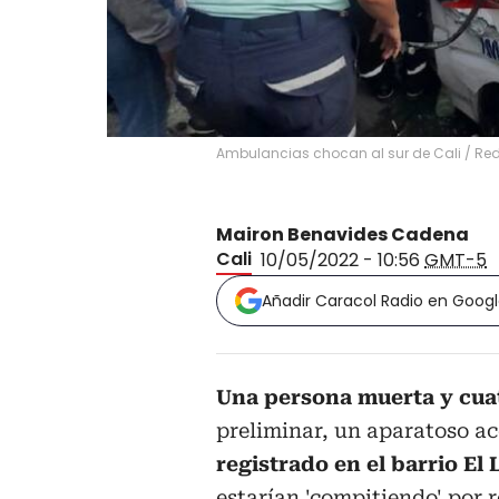
Ambulancias chocan al sur de Cali
/
Red
Mairon Benavides Cadena
Cali
10/05/2022 - 10:56
GMT-5
Añadir Caracol Radio en Goog
Una persona muerta y cua
preliminar, un aparatoso ac
registrado en el barrio El 
estarían 'compitiendo' por 