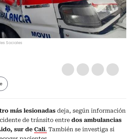
es Sociales
le
tro más lesionadas
deja, según información
cidente de tránsito entre
dos ambulancias
Lido, sur de
Cali
.
También se investiga si
recoger pacientes.