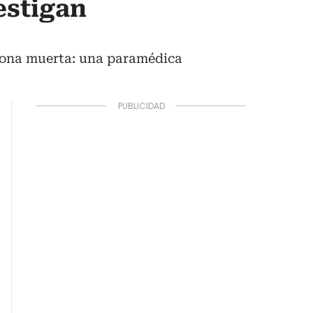
estigan
rsona muerta: una paramédica