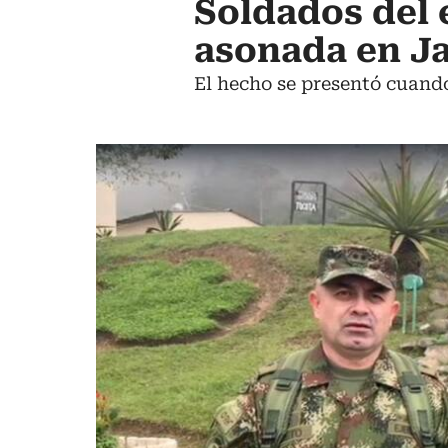
Soldados del 
asonada en J
El hecho se presentó cuando