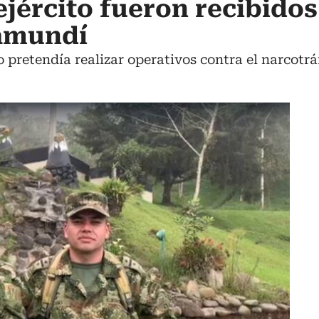
ejército fueron recibido
amundí
 pretendía realizar operativos contra el narcotráf