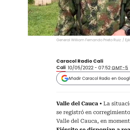
General William Fernando Prieto Ruiz.
/
Ej
Caracol Radio Cali
Cali
10/05/2022 - 07:52
GMT-5
Añadir Caracol Radio en Goog
Valle del Cauca
La situac
se registró en corregimient
Valle del Cauca, en momen
Ejército se disponían a re