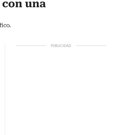
s con una
ico.